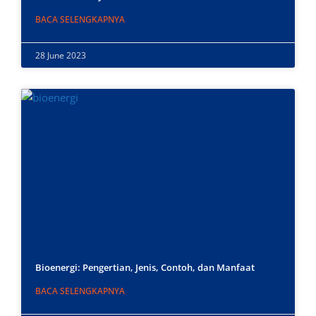
BACA SELENGKAPNYA
28 June 2023
Bioenergi: Pengertian, Jenis, Contoh, dan Manfaat
BACA SELENGKAPNYA