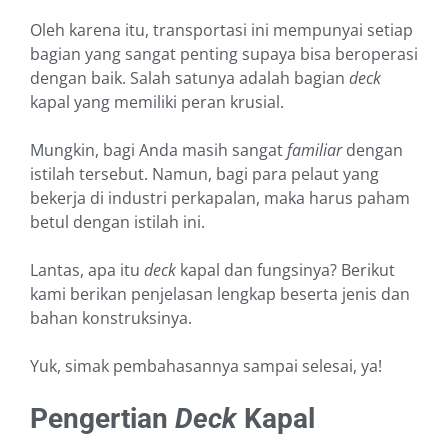
Oleh karena itu, transportasi ini mempunyai setiap
bagian yang sangat penting supaya bisa beroperasi
dengan baik. Salah satunya adalah bagian
deck
kapal yang memiliki peran krusial.
Mungkin, bagi Anda masih sangat
familiar
dengan
istilah tersebut. Namun, bagi para pelaut yang
bekerja di industri perkapalan, maka harus paham
betul dengan istilah ini.
Lantas, apa itu
deck
kapal dan fungsinya? Berikut
kami berikan penjelasan lengkap beserta jenis dan
bahan konstruksinya.
Yuk, simak pembahasannya sampai selesai, ya!
Pengertian
Deck
Kapal