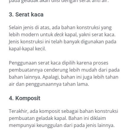
pada geladak akan diisi dengan serat anti air.
3. Serat kaca
Selain jenis di atas, ada bahan konstruksi yang
lebih modern untuk
deck
kapal, yakni serat kaca.
Jenis konstruksi ini telah banyak digunakan pada
kapal-kapal kecil.
Penggunaan serat kaca dipilih karena proses
pembuatannya cenderung lebih mudah dari pada
bahan lainnya. Apalagi, bahan ini juga lebih tahan
air dan penggunaannya tahan lama.
4. Komposit
Terakhir, ada komposit sebagai bahan konstruksi
pembuatan geladak kapal. Bahan ini diklaim
mempunyai keunggulan dari pada jenis lainnya.