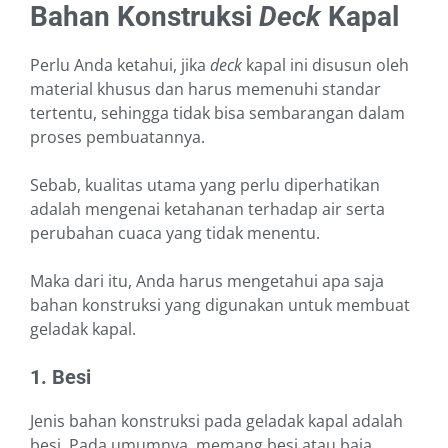
Bahan Konstruksi
Deck
Kapal
Perlu Anda ketahui, jika
deck
kapal ini disusun oleh
material khusus dan harus memenuhi standar
tertentu, sehingga tidak bisa sembarangan dalam
proses pembuatannya.
Sebab, kualitas utama yang perlu diperhatikan
adalah mengenai ketahanan terhadap air serta
perubahan cuaca yang tidak menentu.
Maka dari itu, Anda harus mengetahui apa saja
bahan konstruksi yang digunakan untuk membuat
geladak kapal.
1. Besi
Jenis bahan konstruksi pada geladak kapal adalah
besi. Pada umumnya, memang besi atau baja