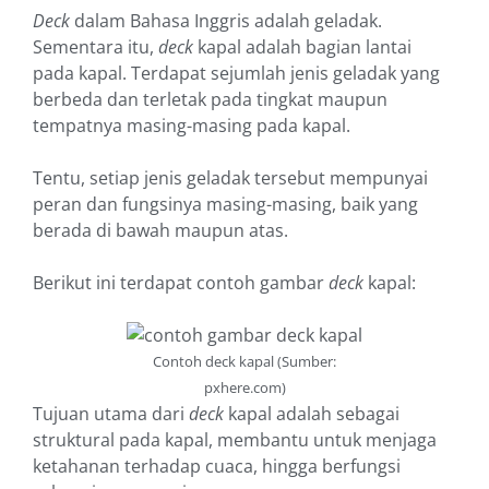
Deck
dalam Bahasa Inggris adalah geladak.
Sementara itu,
deck
kapal adalah bagian lantai
pada kapal. Terdapat sejumlah jenis geladak yang
berbeda dan terletak pada tingkat maupun
tempatnya masing-masing pada kapal.
Tentu, setiap jenis geladak tersebut mempunyai
peran dan fungsinya masing-masing, baik yang
berada di bawah maupun atas.
Berikut ini terdapat contoh gambar
deck
kapal:
Contoh deck kapal (Sumber:
pxhere.com)
Tujuan utama dari
deck
kapal adalah sebagai
struktural pada kapal, membantu untuk menjaga
ketahanan terhadap cuaca, hingga berfungsi