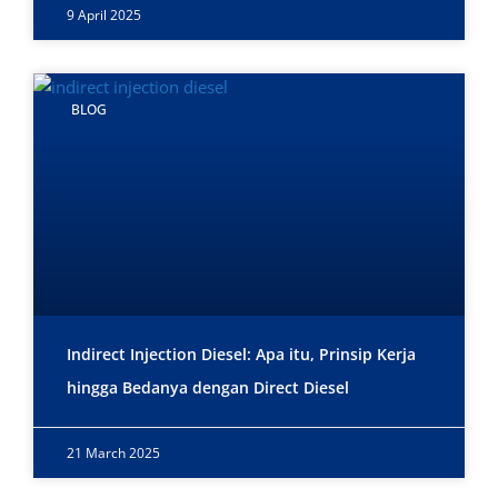
9 April 2025
BLOG
Indirect Injection Diesel: Apa itu, Prinsip Kerja
hingga Bedanya dengan Direct Diesel
21 March 2025