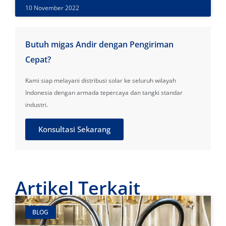
10 November 2022
Butuh migas Andir dengan Pengiriman
Cepat?
Kami siap melayani distribusi solar ke seluruh wilayah
Indonesia dengan armada tepercaya dan tangki standar
industri.
Konsultasi Sekarang
Artikel Terkait
BLOG