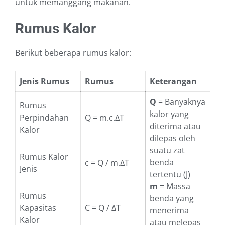
untuk memanggang makanan.
Rumus Kalor
Berikut beberapa rumus kalor:
Jenis Rumus
Rumus
Keterangan
Q
= Banyaknya
Rumus
kalor yang
Perpindahan
Q = m.c.ΔT
diterima atau
Kalor
dilepas oleh
suatu zat
Rumus Kalor
benda
c = Q / m.ΔT
Jenis
tertentu (J)
m
= Massa
Rumus
benda yang
Kapasitas
C = Q / ΔT
menerima
Kalor
atau melepas