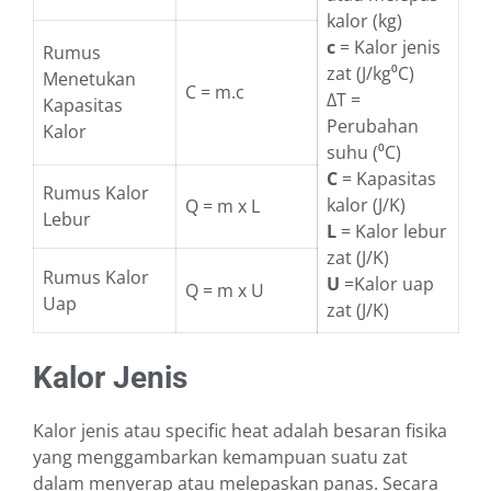
kalor (kg)
c
= Kalor jenis
Rumus
zat (J/kg⁰C)
Menetukan
C = m.c
ΔT =
Kapasitas
Perubahan
Kalor
suhu (⁰C)
C
= Kapasitas
Rumus Kalor
kalor (J/K)
Q = m x L
Lebur
L
= Kalor lebur
zat (J/K)
Rumus Kalor
U
=Kalor uap
Q = m x U
Uap
zat (J/K)
Kalor Jenis
Kalor jenis atau specific heat adalah besaran fisika
yang menggambarkan kemampuan suatu zat
dalam menyerap atau melepaskan panas. Secara