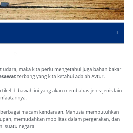
 udara, maka kita perlu mengetahui juga bahan bakar
esawat
terbang yang kita ketahui adalah Avtur.
tikel di bawah ini yang akan membahas jenis-jenis lain
anfaatannya.
ari berbagai macam kendaraan. Manusia membutuhkan
dupan, memudahkan mobilitas dalam pergerakan, dan
 suatu negara.