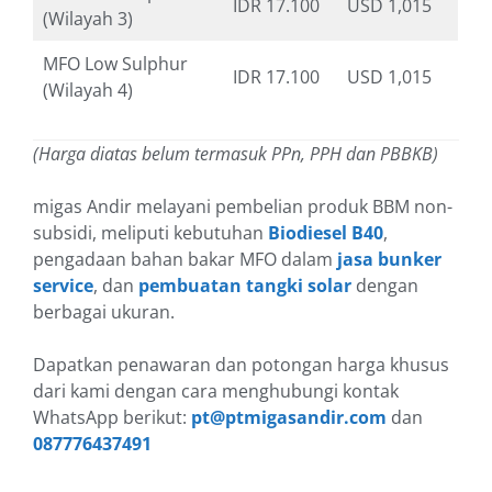
IDR 17.100
USD 1,015
(Wilayah 3)
MFO Low Sulphur
IDR 17.100
USD 1,015
(Wilayah 4)
(Harga diatas belum termasuk PPn, PPH dan PBBKB)
migas Andir melayani pembelian produk BBM non-
subsidi, meliputi kebutuhan
Biodiesel B40
,
pengadaan bahan bakar MFO dalam
jasa bunker
service
, dan
pembuatan tangki solar
dengan
berbagai ukuran.
Dapatkan penawaran dan potongan harga khusus
dari kami dengan cara menghubungi kontak
WhatsApp berikut:
pt@ptmigasandir.com
dan
087776437491