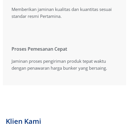
Kualitas Produk Terbaik
Memberikan jaminan kualitas dan kuantitas sesuai
Memberikan jaminan kualitas dan kuantitas sesuai
standar resmi Pertamina.
standar resmi Pertamina.
Proses Pemesanan Cepat
Proses Pemesanan Cepat
Jaminan proses pengiriman produk tepat waktu
Jaminan proses pengiriman produk tepat waktu
dengan penawaran harga yang bersaing.
dengan penawaran harga bunker yang bersaing.
Klien Kami